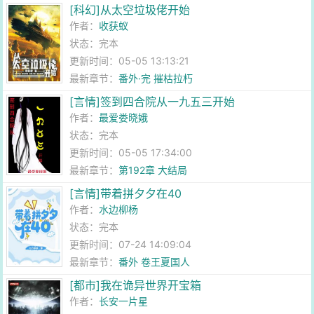
[科幻]从太空垃圾佬开始
作者：
收获蚁
状态：完本
更新时间：05-05 13:13:21
最新章节：
番外·完 摧枯拉朽
[言情]签到四合院从一九五三开始
作者：
最爱娄晓娥
状态：完本
更新时间：05-05 17:34:00
最新章节：
第192章 大结局
[言情]带着拼夕夕在40
作者：
水边柳杨
状态：完本
更新时间：07-24 14:09:04
最新章节：
番外 卷王夏国人
[都市]我在诡异世界开宝箱
作者：
长安一片星