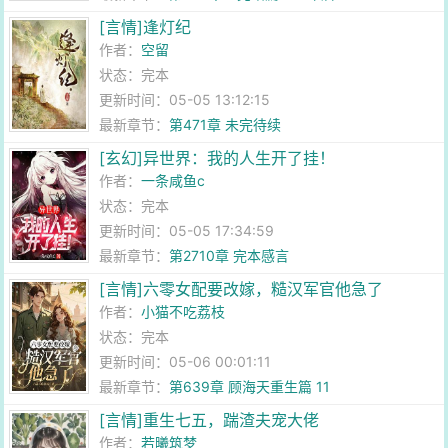
[言情]逢灯纪
作者：
空留
状态：完本
更新时间：05-05 13:12:15
最新章节：
第471章 未完待续
[玄幻]异世界：我的人生开了挂！
作者：
一条咸鱼c
状态：完本
更新时间：05-05 17:34:59
最新章节：
第2710章 完本感言
[言情]六零女配要改嫁，糙汉军官他急了
作者：
小猫不吃荔枝
状态：完本
更新时间：05-06 00:01:11
最新章节：
第639章 顾海天重生篇 11
[言情]重生七五，踹渣夫宠大佬
作者：
若曦筑梦