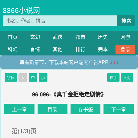
3366小说网
搜索
首页
玄幻
武侠
都市
历史
网游
科幻
言情
其他
排行
完本
登录
追看新章节，下载本站客户端无广告APP
↓↓↓
字体
大
中
小
换手
关灯
96 096-《真千金拒绝走剧情》
上一章
目录
存书签
下一章
第(1/3)页