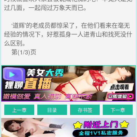
过几面，一起闯过万象天而已。
‘道辉’的老成员都惊呆了，在他们看来在毫无
经验的情况下，好惹孤身一人进青山和找死没什
么区别。
第(1/3)页
上一章
目录
存书签
下一章