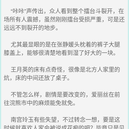
“咔咔”声传出，众人看到整个擂台斗裂开，在
场所有人震撼，虽然刚刚擂台受损严重，可是还
远远不到裂开的地步。
尤其最显眼的是在张静媛头枕着的裤子大腿
膝盖上，能够很清楚地看到湿了好大的一块。
王月英的床有点奇怪，很像是北方人家里的
炕，床的中间还放了桌子。
不管怎么样，剧情是要改变的，爱丽丝在前
往浣熊市中的麻烦能免就免。
南宫玲玉有些失望，不过转念一想，要是这
时候就喜欢人家会被说成花痴的吧？毕竟只是见