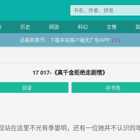
市
历史
网游
科幻
言情
追看新章节，下载本站客户端无广告APP
↓↓↓
17 017-《真千金拒绝走剧情》
目录
存书签
站在这里不光有季晏明，还有一位她并不认识的