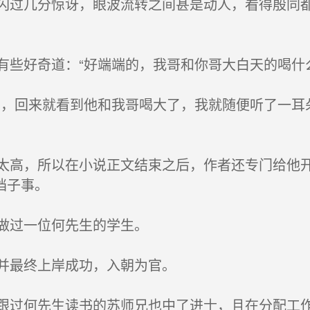
过几分惊讶，眼波流转之间甚是动人，看得殷同都
些好奇道：“好端端的，我哥和你哥大白天的喝什么
，回来就看到他和我哥喝大了，我就随便听了一耳
高，所以在小说正文结束之后，作者还专门给他开
档子事。
做过一位何先生的学生。
并最终上岸成功，入朝为官。
过何先生读书的苏师兄也中了进士，且在分配工作