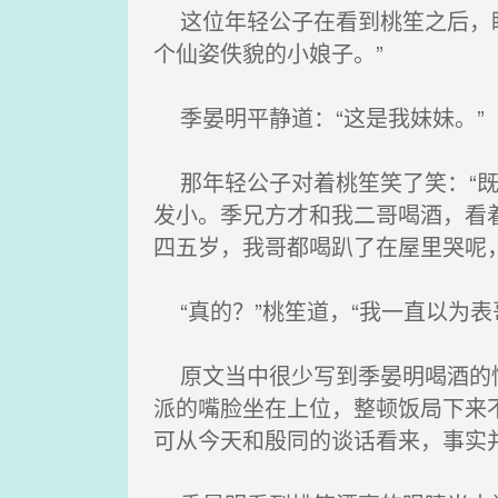
这位年轻公子在看到桃笙之后，眼
个仙姿佚貌的小娘子。”
季晏明平静道：“这是我妹妹。”
那年轻公子对着桃笙笑了笑：“既
发小。季兄方才和我二哥喝酒，看
四五岁，我哥都喝趴了在屋里哭呢
“真的？”桃笙道，“我一直以为表
原文当中很少写到季晏明喝酒的情
派的嘴脸坐在上位，整顿饭局下来
可从今天和殷同的谈话看来，事实