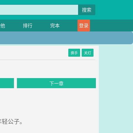
搜索
其他
排行
完本
登录
换手
关灯
下一章
年轻公子。