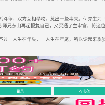
斗争，双方互相攀咬，惹出一些事来。何先生为了
苏师兄东山再起报复自己，又买通了主审官，将这
过一人生在年头，一人生在年尾，所以论起来季晏
目录
存书签