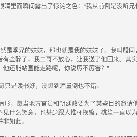
睛里面瞬间露出了惊诧之色：“我从前倒是没听兄
然是季兄的妹妹，那也就是我的妹妹了。我叫殷同
着有些醉了，我二哥不放心，让我送了他回来。其
，他还能站直能走路呢，你说厉不厉害？”
哥只是读书好，没想到酒量倒也不错。”
形，每当地方官员和朝廷政要为了某些目的邀请他
不见什么笑意，也甚少跟人推杯换盏，桃笙一直以
并非如此。