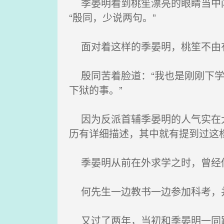
季晏明看到桃笙漂亮的眼睛当中闪
“殷同，少说两句。”
面对着这样的季晏明，桃笙不由有
殷同苦着脸道：“我也是刚刚下学
下狱的事。”
因为反派首辅季晏明的人气实在太
历有详细描述，其中就有提到过这
季晏明从前在外求学之时，曾经
何先生一边教书一边参加科考，
又过了两年，当初和季晏明一同跟