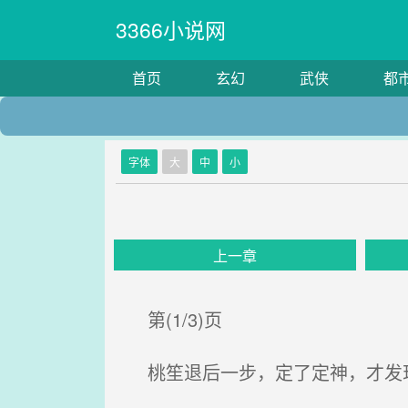
3366小说网
首页
玄幻
武侠
都
字体
大
中
小
上一章
第(1/3)页
桃笙退后一步，定了定神，才发现