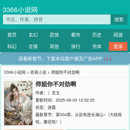
3366小说网
搜索
首页
玄幻
武侠
都市
历史
网游
科幻
言情
其他
排行
完本
登录
追看新章节，下载本站客户端无广告APP
↓↓↓
3366小说网
>
修真小说
> 师姐你不对劲啊
师姐你不对劲啊
作者：
氵灵玉
更新时间：2025-09-03 12:32:25
状态：连载
最新章节：
第304章、从前有座长澜山~（大结局
啦，撒花啦！）