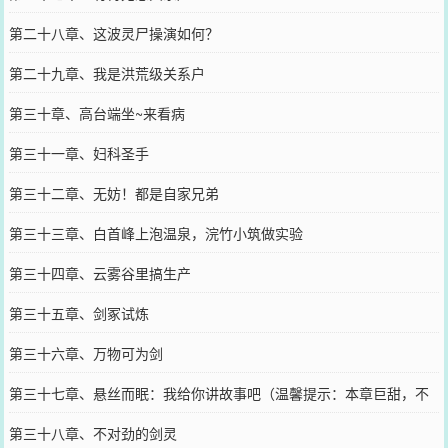
第二十八章、这波灵尸操演如何？
第二十九章、我是洪荒级关系户
第三十章、高台端坐~来看病
第三十一章、妇科圣手
第三十二章、无妨！都是自家兄弟
第三十三章、白首峰上泡温泉，浣竹小筑做实验
第三十四章、云雾谷里搞生产
第三十五章、剑冢试炼
第三十六章、万物可为剑
第三十七章、悬丝而眠：我给你讲故事吧（温馨提示：本章巨甜，不
容错过）
第三十八章、不对劲的剑灵