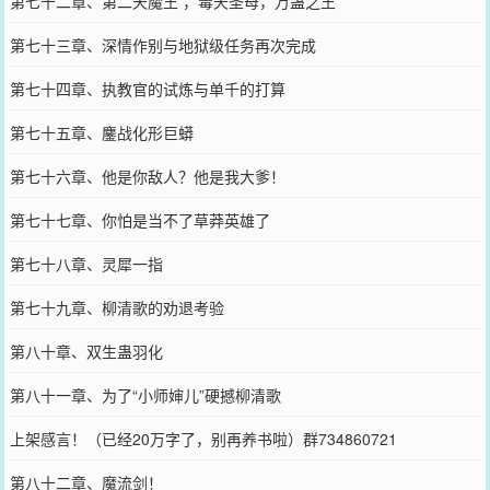
第七十二章、第二天魔王 ，毒天圣母，万蛊之王
第七十三章、深情作别与地狱级任务再次完成
第七十四章、执教官的试炼与单千的打算
第七十五章、鏖战化形巨蟒
第七十六章、他是你敌人？他是我大爹！
第七十七章、你怕是当不了草莽英雄了
第七十八章、灵犀一指
第七十九章、柳清歌的劝退考验
第八十章、双生蛊羽化
第八十一章、为了“小师婶儿”硬撼柳清歌
上架感言！（已经20万字了，别再养书啦）群734860721
第八十二章、魔流剑！