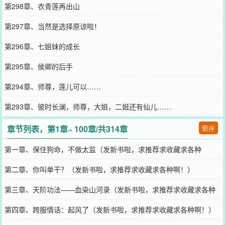
第298章、衣青莲再出山
第297章、当然是选择原谅啦！
第296章、七姐妹的成长
第295章、侯卿的后手
第294章、师尊，莲儿可以……
第293章、彼时长澜，师尊，大姐，二姐还有仙儿……
章节列表，第1章~ 100章/共314章
倒序
第一章、保住狗命，不做太监（发新书啦，求推荐求收藏求各种
啊！）
第二章、你叫单干？（发新书啦，求推荐求收藏求各种啊！）
第三章、天阶功法——血染山河录（发新书啦，求推荐求收藏求各种
啊！）
第四章、跨服情话：起风了（发新书啦，求推荐求收藏求各种啊！）