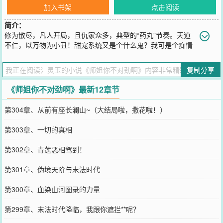
加入书架
点击阅读
简介：
修为散尽，凡人开局，且仇家众多，典型的“药丸”节奏。天道
不仁，以万物为小丑！甜宠系统又是个什么鬼？我可是个痴情
种子，系统让我当中央空调我就当？然而，当几位风华绝代，姿色各
有千秋的师姐出现在单千眼前时，他才明白，有个小师弟的马甲可真
复制分享
香啊~至尊女魔头大师姐：“小师弟，你……你什么时候还来攻略我？”
科研狂人二师姐：“小千儿，快来人家的云雾谷，只在此山中，云深不
《师姐你不对劲啊》最新12章节
知处~”魔道剑仙三师姐：“单干，你最好放老实点，敢动歪心思，我就
废了你！”……来自单千的高级凡尔赛：“呵！像上面那些“不对劲”的师
第304章、从前有座长澜山~（大结局啦，撒花啦！）
姐，老子一共有七个！”
您要是觉得《
师姐你不对劲啊
》还不错的话请不要忘记向您QQ群和微
第303章、一切的真相
博微信里的朋友推荐哦！
第302章、青莲恶相驾到！
第301章、伪境天阶与末法时代
第300章、血染山河图录的力量
第299章、末法时代降临，我跟你遮拦**呢？