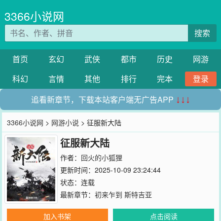
3366小说网
搜索
首页
玄幻
武侠
都市
历史
网游
科幻
言情
其他
排行
完本
登录
追看新章节，下载本站客户端无广告APP
↓↓↓
3366小说网
>
网游小说
> 征服新大陆
征服新大陆
作者：
回火的小狐狸
更新时间：2025-10-09 23:24:44
状态：连载
最新章节：
初来乍到 斯特吉亚
加入书架
点击阅读