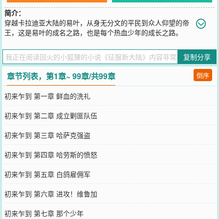
简介：
穿越卡拉迪亚大陆的易叶，从身无分文的平民到众人仰望的帝
王，这是易叶的成名之路，也是每个热血少年的成长之路。
您要是觉得《
征服新大陆
》还不错的话请不要忘记向您QQ群和微博微
信里的朋友推荐哦！
复制分享
章节列表，第1章~ 99章/共99章
倒序
初来乍到 第一章 鲜血的洗礼
初来乍到 第二章 成立剿匪队伍
初来乍到 第三章 哈萨克强盗
初来乍到 第四章 哈劳斯的愤怒
初来乍到 第五章 白鸽雇佣军
初来乍到 第六章 进攻！维鲁加
初来乍到 第七章 那个少年