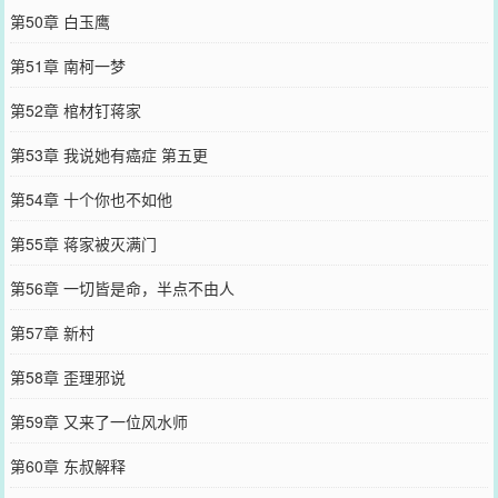
第50章 白玉鹰
第51章 南柯一梦
第52章 棺材钉蒋家
第53章 我说她有癌症 第五更
第54章 十个你也不如他
第55章 蒋家被灭满门
第56章 一切皆是命，半点不由人
第57章 新村
第58章 歪理邪说
第59章 又来了一位风水师
第60章 东叔解释