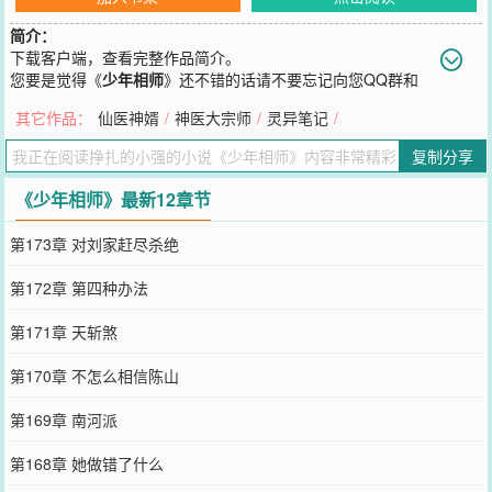
简介：
下载客户端，查看完整作品简介。
您要是觉得《
少年相师
》还不错的话请不要忘记向您QQ群和
微博微信里的朋友推荐哦！
其它作品：
仙医神婿
/
神医大宗师
/
灵异笔记
/
复制分享
《少年相师》最新12章节
第173章 对刘家赶尽杀绝
第172章 第四种办法
第171章 天斩煞
第170章 不怎么相信陈山
第169章 南河派
第168章 她做错了什么