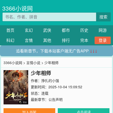
3366小说网
搜索
首页
玄幻
武侠
都市
历史
网游
科幻
言情
其他
排行
完本
登录
追看新章节，下载本站客户端无广告APP
↓↓↓
3366小说网
>
言情小说
> 少年相师
少年相师
作者：
挣扎的小强
更新时间：2025-10-04 15:09:52
状态：连载
最新章节：
公告声明
加入书架
点击阅读