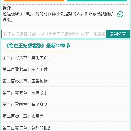
简介：
还是晚些认识吧，对的时间你才会是对的人，你正成熟我刚好
温柔。
您要是觉得《
绝色王妃狠嚣张
》还不错的话请不要忘记向您QQ群和微
博微信里的朋友推荐哦！
复制分享
《绝色王妃狠嚣张》最新12章节
第二百零八章：莫衡失踪
第二百零七章：抢回玉香
第二百零六章：玉香被抢
第二百零五章：密谋联手
第二百零四章：有了身孕
第二百零三章：去皇宫
第二百零二章：意外的相识