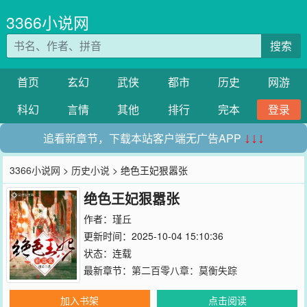
3366小说网
搜索
首页
玄幻
武侠
都市
历史
网游
科幻
言情
其他
排行
完本
登录
追看新章节，下载本站客户端无广告APP
↓↓↓
3366小说网
>
历史小说
> 绝色王妃狠嚣张
绝色王妃狠嚣张
作者：
瑾丘
更新时间：2025-10-04 15:10:36
状态：连载
最新章节：
第二百零八章：莫衡失踪
加入书架
点击阅读