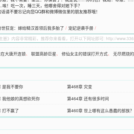
…唉！吃一次，睡三天，他哪舍得对她下手？
的话请不要忘记向您QQ群和微博微信里的朋友推荐哦！
兽世狂宠：嫁给糙汉首领后我多胎了
/
宠妃逆袭手册
/
我在大唐开连锁
、
联盟高龄巨星
、
修仙女主的错误打开方式
、
无尽燃烧
章 是我不要你
第468章 灾变
章 我他娘的真想砍死你
第464章 还有很多时间
章 打不赢了
第460章 世上哪有这么愚蠢的部族？