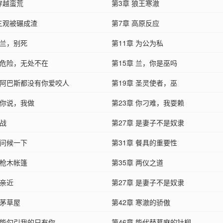
穿越蛮荒
第3章 狼王寒澈
 三观被碾成渣
第7章 高原反应
 兰，别死
第11章 为公为私
 危险，无处不在
第15章 兰，你是巫吗
章 阿巴斯都没有你爱咬人
第19章 圣灵使者，巫
 你说，我做
第23章 你刁难，我耍赖
 战
第27章 是妻子不是奴隶
 问候一下
第31章 餐具的重要性
 枪木帐篷
第35章 两仪之道
 亲近
第27章 是妻子不是奴隶
 茅草屋
第42章 寒澈的骄傲
章 能勾引我的只有你
第46章 能代替葛麻的针柳