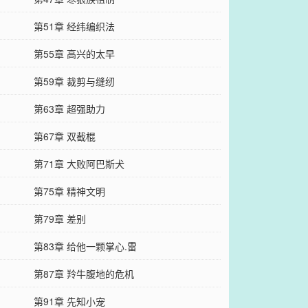
第51章 经纬编织法
第55章 高兴的太早
第59章 裁剪与缝纫
第63章 超强助力
第67章 双截棍
第71章 大败阿巴斯犬
第75章 精神文明
第79章 差别
第83章 给他一颗掌心.雷
第87章 羚牛腹地的危机
第91章 先知小宠