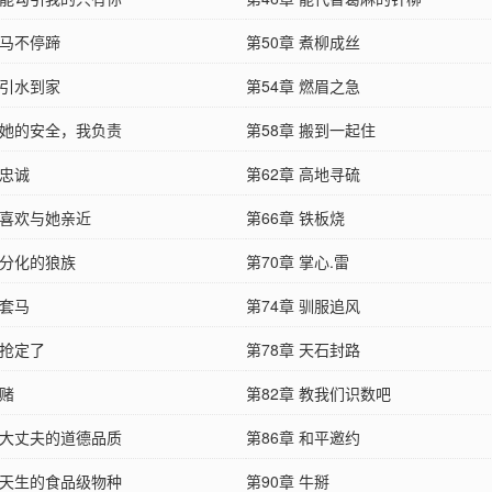
 马不停蹄
第50章 煮柳成丝
 引水到家
第54章 燃眉之急
章 她的安全，我负责
第58章 搬到一起住
 忠诚
第62章 高地寻硫
 喜欢与她亲近
第66章 铁板烧
 分化的狼族
第70章 掌心.雷
 套马
第74章 驯服追风
 抢定了
第78章 天石封路
 赌
第82章 教我们识数吧
章 大丈夫的道德品质
第86章 和平邀约
章 天生的食品级物种
第90章 牛掰