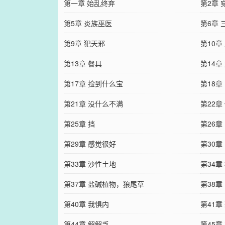
第一章 始乱终弃
第2章 
第5章 炎族巫医
第6章
第9章 犯天邪
第10章
第13章 餐具
第14章
第17章 捡到什么宝
第18
第21章 没什么不满
第22章
第25章 挡
第26章
第29章 感觉很好
第30章
第33章 沙性土地
第34章
第37章 盐碱植物，狼尾草
第38章
第40章 我惧内
第41章
第44章 解解乏
第45