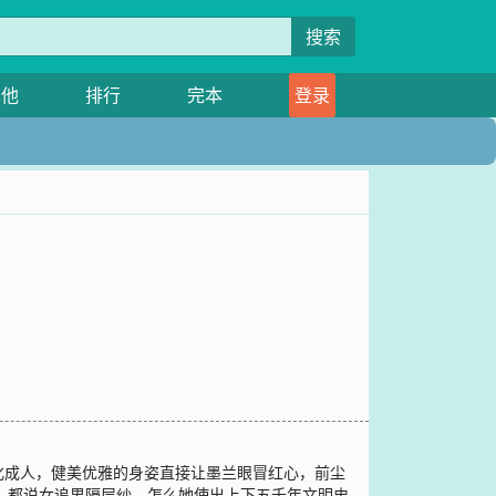
搜索
其他
排行
完本
登录
化成人，健美优雅的身姿直接让墨兰眼冒红心，前尘
…都说女追男隔层纱，怎么她使出上下五千年文明史