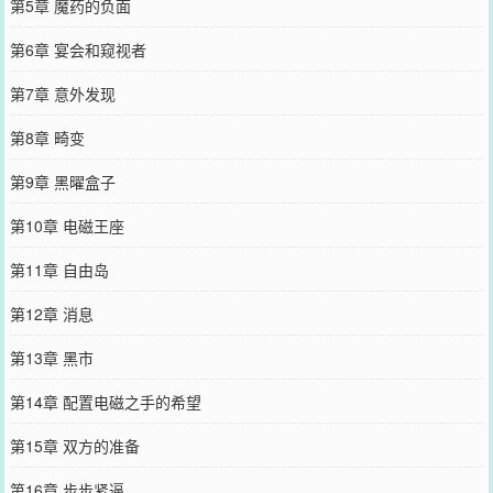
第5章 魔药的负面
第6章 宴会和窥视者
第7章 意外发现
第8章 畸变
第9章 黑曜盒子
第10章 电磁王座
第11章 自由岛
第12章 消息
第13章 黑市
第14章 配置电磁之手的希望
第15章 双方的准备
第16章 步步紧逼