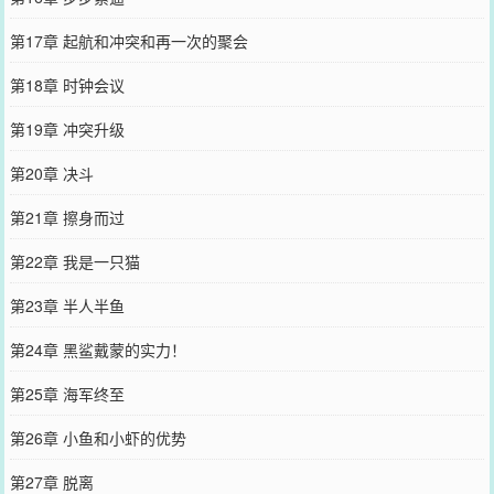
第17章 起航和冲突和再一次的聚会
第18章 时钟会议
第19章 冲突升级
第20章 决斗
第21章 擦身而过
第22章 我是一只猫
第23章 半人半鱼
第24章 黑鲨戴蒙的实力！
第25章 海军终至
第26章 小鱼和小虾的优势
第27章 脱离