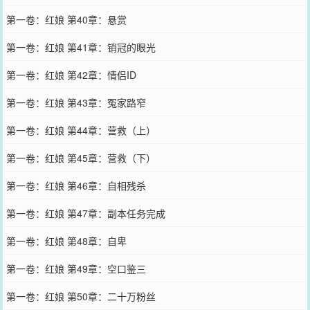
第一卷：红娘 第40章：悬赏
第一卷：红娘 第41章：销冠的眼光
第一卷：红娘 第42章：情侣ID
第一卷：红娘 第43章：冤家路窄
第一卷：红娘 第44章：营救（上）
第一卷：红娘 第45章：营救（下）
第一卷：红娘 第46章：自相残杀
第一卷：红娘 第47章：副本任务完成
第一卷：红娘 第48章：自卑
第一卷：红娘 第49章：空口鉴三
第一卷：红娘 第50章：二十万粉丝