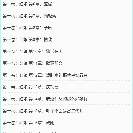
第一卷：红娘 第6章：查宿
第一卷：红娘 第7章：顾轻萦
第一卷：红娘 第8章：矛盾
第一卷：红娘 第9章：情敌
第一卷：红娘 第10章：独活任务
第一卷：红娘 第11章：默契配合
第一卷：红娘 第12章：泼脏水？那就坐实罪名
第一卷：红娘 第13章：庆功宴
第一卷：红娘 第14章：我没你想的那么好欺负
第一卷：红娘 第15章：叶子不会是富二代吧
第一卷：红娘 第16章：硬刚