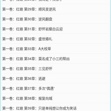
第一卷：红娘 第29章：顺风变逆风
第一卷：红娘 第30章：逆风翻盘
第一卷：红娘 第31章：舒怀岩壑白云迎
第一卷：红娘 第32章：盛世婚礼
第一卷：红娘 第33章：A大校草
第一卷：红娘 第34章：莫名成了小三的帮凶
第一卷：红娘 第35章：三见舒怀
第一卷：红娘 第36章：逃避
第一卷：红娘 第37章：多次“偶遇”
第一卷：红娘 第38章：报复向城
第一卷：红娘 第39章：只是单纯想让你成为笑话