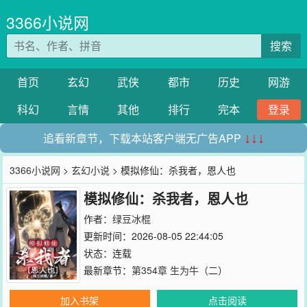
3366小说网
搜索
首页
玄幻
武侠
都市
历史
网游
科幻
言情
其他
排行
完本
登录
追看新章节，下载本站客户端无广告APP
↓↓↓
3366小说网
>
玄幻小说
> 模拟修仙：杀我者，恩人也
模拟修仙：杀我者，恩人也
作者：
绿豆冰棍
更新时间：2026-08-05 22:44:05
状态：连载
最新章节：
第354章 生为牛（二）
加入书架
点击阅读