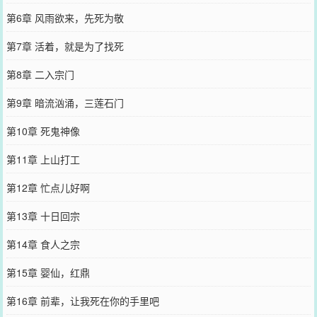
第6章 风雨欲来，先死为敬
第7章 活着，就是为了找死
第8章 二入宗门
第9章 暗流汹涌，三莲石门
第10章 死鬼神像
第11章 上山打工
第12章 忙点儿好啊
第13章 十日回宗
第14章 食人之宗
第15章 婴仙，红鼎
第16章 前辈，让我死在你的手里吧