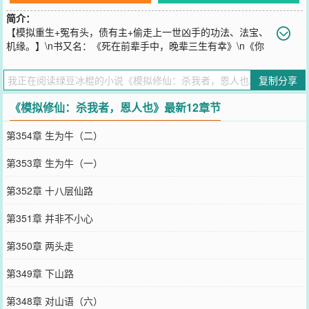
简介：
【模拟重生+冤有头，债有主+偷走上一世凶手的功法、法宝、
机缘。】\n书又名：《死在前辈手中，晚辈三生有幸》\n《你
用什么杀的我，拿来吧。》\n“有仙人说，人有两个最大的贪念，一个
是长生不死，另一个是重活一世。”\n王易问：“有没有什么办法，能让
复制分享
两个贪念一起满足？”\n仙人说：“有的，有的。”\n仙人让他照照镜
子，里面什么都有。
《模拟修仙：杀我者，恩人也》最新12章节
您要是觉得《
模拟修仙：杀我者，恩人也
》还不错的话请不要忘记向
您QQ群和微博微信里的朋友推荐哦！
第354章 生为牛（二）
第353章 生为牛（一）
第352章 十八层仙路
第351章 并非不小心
第350章 两头走
第349章 下山路
第348章 对山语（六）