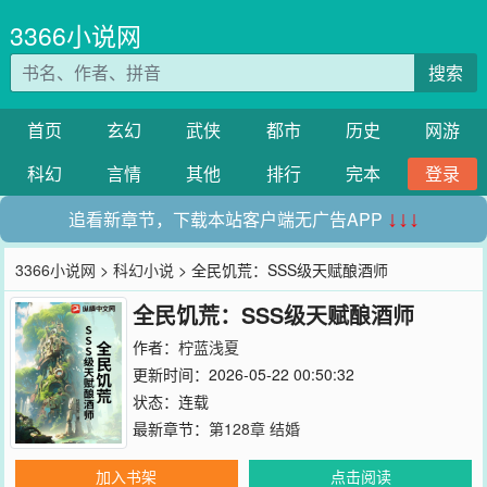
3366小说网
搜索
首页
玄幻
武侠
都市
历史
网游
科幻
言情
其他
排行
完本
登录
追看新章节，下载本站客户端无广告APP
↓↓↓
3366小说网
>
科幻小说
> 全民饥荒：SSS级天赋酿酒师
全民饥荒：SSS级天赋酿酒师
作者：
柠蓝浅夏
更新时间：2026-05-22 00:50:32
状态：连载
最新章节：
第128章 结婚
加入书架
点击阅读