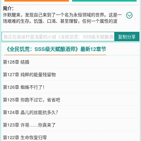
简介：
许默醒来，发现自己来到了一个名为永恒领域的世界。这是一
场艰难的生存。饥饿、口渴、甚至理智，任何一个属性的波
动，都会取走人的性命。浓雾席卷大地，充斥着各种诡异。夜幕降
临，恐怖也随之显现。所有人都须牢记一句话——永恒领域存在世界
复制分享
规则，永远不要试图改变规则！目标只有一个：活着！……许默本以
为自己的酿酒师天赋，在这种危机四伏的世界会随时丧命。可他却万
《全民饥荒：SSS级天赋酿酒师》最新12章节
万没想到，自己的天赋，远比他想象的更加逆天。
您要是觉得《
全民饥荒：SSS级天赋酿酒师
》还不错的话请不要忘记
第128章 结婚
向您QQ群和微博微信里的朋友推荐哦！
第127章 纯粹的能量残留物
第126章 蜘蛛不行了！
第125章 你跑不过它，省省吧
第124章 晶儿的丝能抗多久？
第123章 许哥……你真来了
第122章 生命恢复归零