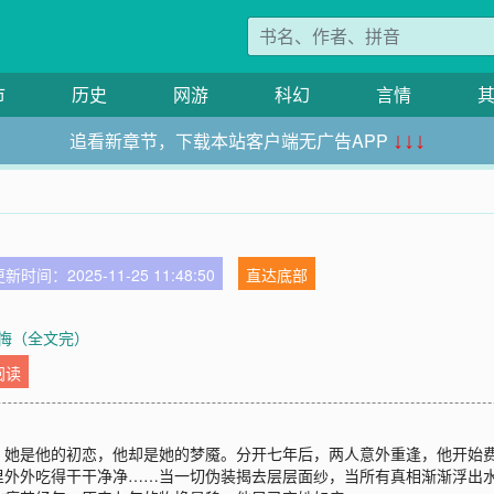
市
历史
网游
科幻
言情
追看新章节，下载本站客户端无广告APP
↓↓↓
新时间：2025-11-25 11:48:50
直达底部
 不悔（全文完）
阅读
，她是他的初恋，他却是她的梦魇。分开七年后，两人意外重逢，他开始
里外外吃得干干净净……当一切伪装揭去层层面纱，当所有真相渐渐浮出