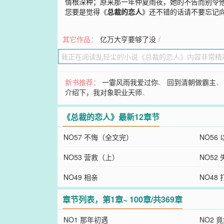
情根深种；原来那一年仲夏雨夜，她的不告而别令
您要是觉得《
总裁的恋人
》还不错的话请不要忘记
其它作品：
亿万大亨要够了没
/
新书推荐：
一霎风雨我爱过你
、
回到清朝做霸主
介绍下，我对象职业天师
、
《总裁的恋人》最新12章节
NO57 不悔（全文完）
NO56
NO53 营救（上）
NO52
NO49 相亲
NO48
章节列表，第1章~ 100章/共369章
NO1 那年初遇
NO2 