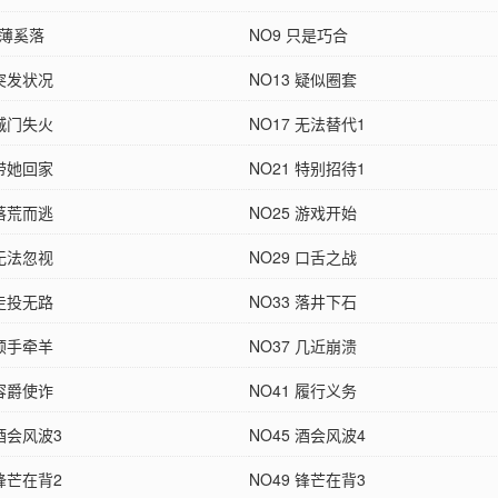
刻薄奚落
NO9 只是巧合
 突发状况
NO13 疑似圈套
 城门失火
NO17 无法替代1
 带她回家
NO21 特别招待1
 落荒而逃
NO25 游戏开始
 无法忽视
NO29 口舌之战
 走投无路
NO33 落井下石
 顺手牵羊
NO37 几近崩溃
 容爵使诈
NO41 履行义务
 酒会风波3
NO45 酒会风波4
 锋芒在背2
NO49 锋芒在背3