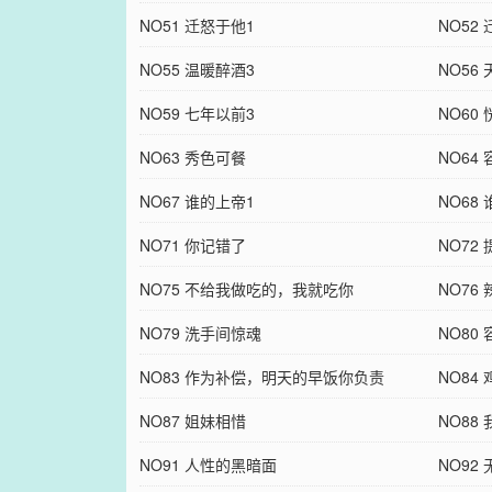
NO51 迁怒于他1
NO52
NO55 温暖醉酒3
NO56
NO59 七年以前3
NO60
NO63 秀色可餐
NO64
NO67 谁的上帝1
NO68
NO71 你记错了
NO72
NO75 不给我做吃的，我就吃你
NO76
NO79 洗手间惊魂
NO80
NO83 作为补偿，明天的早饭你负责
NO8
NO87 姐妹相惜
NO88
NO91 人性的黑暗面
NO92