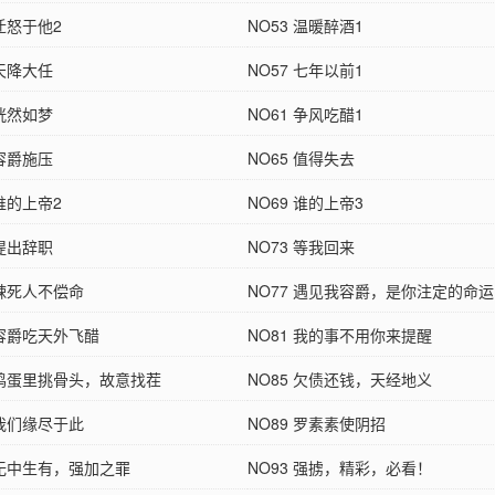
 迁怒于他2
NO53 温暖醉酒1
 天降大任
NO57 七年以前1
 恍然如梦
NO61 争风吃醋1
 容爵施压
NO65 值得失去
 谁的上帝2
NO69 谁的上帝3
 提出辞职
NO73 等我回来
 辣死人不偿命
NO77 遇见我容爵，是你注定的命运
 容爵吃天外飞醋
NO81 我的事不用你来提醒
4 鸡蛋里挑骨头，故意找茬
NO85 欠债还钱，天经地义
 我们缘尽于此
NO89 罗素素使阴招
 无中生有，强加之罪
NO93 强掳，精彩，必看！