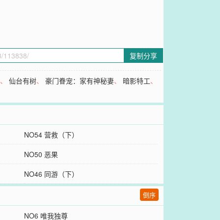
复制分享
点
、
仙台有树
、
豪门眷宠：家有神秘妻
、
暗影特工
、
NO54 营救（下）
NO50 恶果
NO46 同游（下）
倒序
NO6 唯我独尊