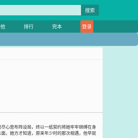
搜索
其他
排行
完本
登录
费尽心思布阵设局，终以一纸契约将她牢牢绑缚在身
水面，她方才知道，原来年少时的那次相遇，他早就