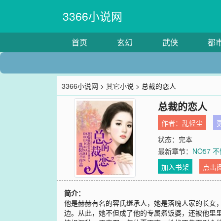
3366小说网
首页
玄幻
武侠
都
3366小说网
>
其它小说
> 总裁的恋人
总裁的恋人
作者：
乱轻尘
更
状态：完本
最新章节：
NO57
加入书架
点击
简介：
他是赫赫有名的容氏继承人，她是落魄人家的长女
边。从此，她不但成了他的专属煮饭婆，还被他里