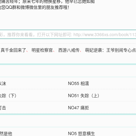
他痛苦经年；原来七年的物换星移，他早已恋她如痴
向您QQ群和微博微信里的朋友推荐哦！
、
真千金回来了
、
明星检察官
、
西游八戒传
、
萌妃逆袭：王爷别闹专心
 以沫
NO55 相濡
 失踪（下）
NO51 失踪（上）
 打击
NO47 痛拒
竟然是他
NO5 怒意横生