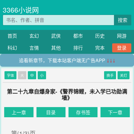
3366小说网
搜索
首页
玄幻
武侠
都市
历史
网游
科幻
言情
其他
排行
完本
登录
追看新章节，下载本站客户端无广告APP
↓↓↓
字体
大
中
小
换手
关灯
第二十九章自爆身家-《警界锦鲤，未入学已功勋满
墙》
上一章
目录
存书签
下一章
第(1/3)页