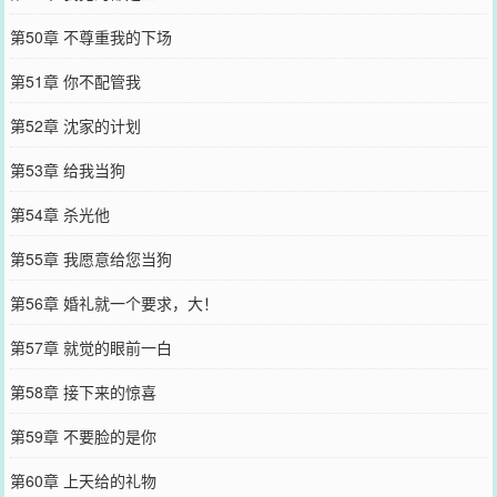
第50章 不尊重我的下场
第51章 你不配管我
第52章 沈家的计划
第53章 给我当狗
第54章 杀光他
第55章 我愿意给您当狗
第56章 婚礼就一个要求，大！
第57章 就觉的眼前一白
第58章 接下来的惊喜
第59章 不要脸的是你
第60章 上天给的礼物